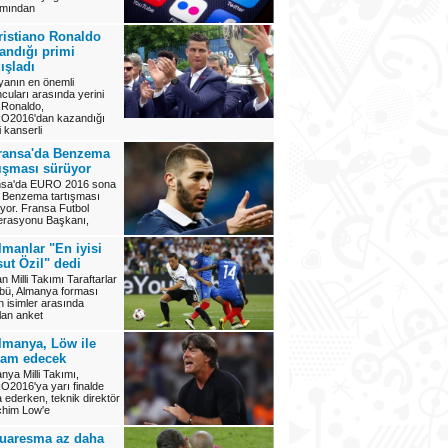
ımından
ristiano Ronaldo
andığı primi
ışladı
anın en önemli
cuları arasında yerini
 Ronaldo,
O2016'dan kazandığı
i kanserli
ransa'da Benzema
tışması sürüyor
nsa'da EURO 2016 sona
, Benzema tartışması
iyor. Fransa Futbol
erasyonu Başkanı,
lmanlar "En iyisi
ut Özil" dedi
n Milli Takımı Taraftarlar
bü, Almanya forması
n isimler arasında
lan anket
lmanya, Löw ile
am edecek
nya Milli Takımı,
2016'ya yarı finalde
 ederken, teknik direktör
chim Low'e
uaresma az daha