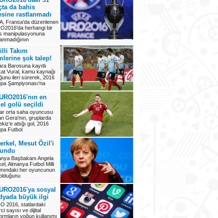
ta da bahis
esine rastlanmadı
, Fransa'da düzenlenen
2016'da herhangi bir
s manipulasyonuna
lanmadığının
illi Takım
mlerine şok talep!
ra Barosuna kayıtlı
at Vural, kamu kaynağı
ğunu ileri sürerek, 2016
pa Şampiyonası'na
URO2016'nın en
el golü seçildi
r orta saha oyuncusu
an Gera'nın, gruplarda
ekiz'e attığı gol, 2016
pa Futbol
erkel, Mesut Özil'i
vundu
nya Başbakanı Angela
el, Almanya Futbol Milli
mındaki her oyuncunun
 olduğunu
URO2016'ya sosyal
yada büyük ilgi
 2016, statlardaki
ci sayısı ve dijital
formların yoğun kullanımı