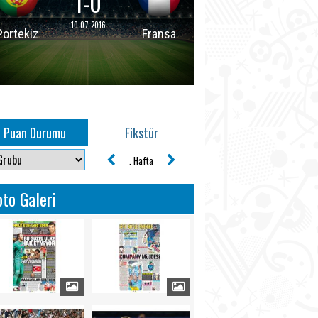
1-0
10.07.2016
Portekiz
Fransa
Puan Durumu
Fikstür
. Hafta
oto Galeri