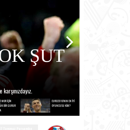
ÇOK ŞUT
 karşınızdayız.
E MOR İÇİN
EURO2016'NIN EN İYİ
ÜK BİR GURUR
OYUNCUSU KİM?
A
07 Temmuz Perşembe