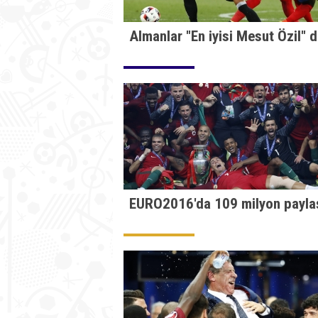
Almanlar "En iyisi Mesut Özil" 
EURO2016'da 109 milyon payla