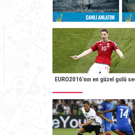
EURO2016'nın en güzel golü seç