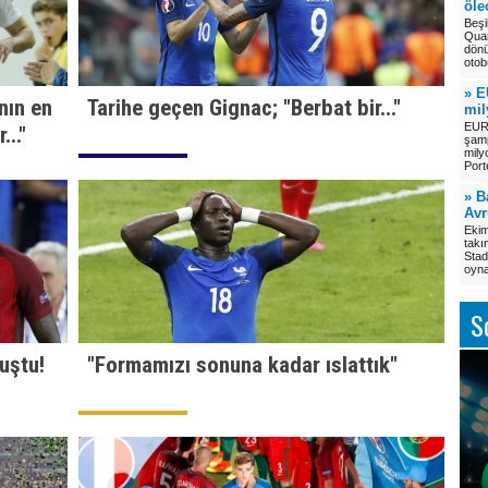
öle
Beşi
Quar
dönü
otob
» E
nın en
Tarihe geçen Gignac; "Berbat bir..."
mil
EUR
..."
şamp
mily
Porte
» B
Avr
Ekim
takı
Stad
oyn
S
uştu!
"Formamızı sonuna kadar ıslattık"