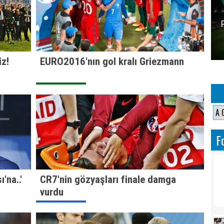
z!
EURO2016'nın gol kralı Griezmann
F
'na..'
CR7'nin gözyaşları finale damga
vurdu