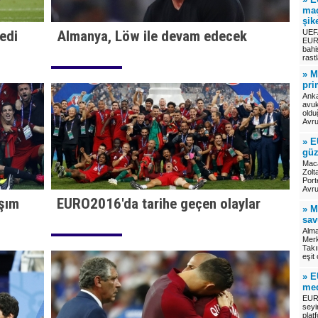
maç
şik
dedi
Almanya, Löw ile devam edecek
UEFA
EURO
bahi
rast
» M
pri
Anka
avuk
oldu
Avru
» E
güz
Maca
Zolt
Port
Avru
şım
EURO2016'da tarihe geçen olaylar
» M
sa
Alma
Merk
Takı
eşit
» E
med
EURO
seyir
plat