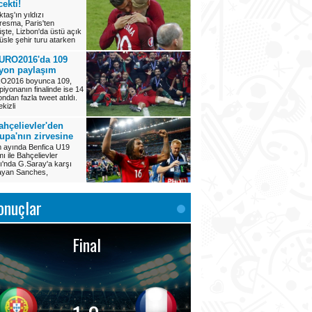
cekti!
ktaş'ın yıldızı
esma, Paris'ten
şte, Lizbon'da üstü açık
üsle şehir turu atarken
URO2016'da 109
yon paylaşım
O2016 boyunca 109,
iyonanın finalinde ise 14
ondan fazla tweet atıldı.
kizli
ahçelievler'den
upa'nın zirvesine
 ayında Benfica U19
mı ile Bahçelievler
ı'nda G.Saray'a karşı
ayan Sanches,
onuçlar
Final