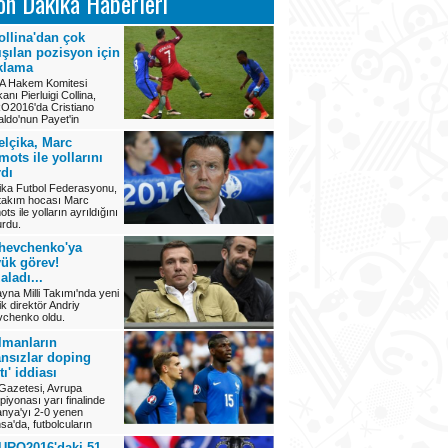
on Dakika Haberleri
ollina'dan çok
tışılan pozisyon için
klama
A Hakem Komitesi
anı Pierluigi Collina,
O2016'da Cristiano
ldo'nun Payet'in
elçika, Marc
mots ile yollarını
rdı
ika Futbol Federasyonu,
i takım hocası Marc
ts ile yolların ayrıldığını
rdu.
hevchenko'ya
ük görev!
aladı...
yna Milli Takımı'nda yeni
ik direktör Andriy
chenko oldu.
lmanların
ansızlar doping
tı' iddiası
 Gazetesi, Avrupa
iyonası yarı finalinde
nya'yı 2-0 yenen
sa'da, futbolcuların
URO2016'daki 51