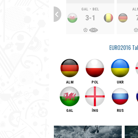
-
GAL
BEL
AL
3-1
10 Temmuz Pazar
EURO2016 Tak
-
POR
FRA
1-0
ALM
POL
UKR
GAL
İNG
RUS