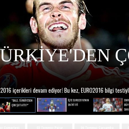
TÜRKİYE'DEN 
016 içerikleri devam ediyor! Bu kez, EURO2016 bilgi testiyle
İŞTE EURO2016'NIN
EMR
"BALE, TÜRKİYE'DEN
EN İYİ 11'İ
BÜY
ÇOK ŞUT ATTI?"
DAH
z Cumartesi
03 Temmuz Pazar
06 Temmuz Çarşamba