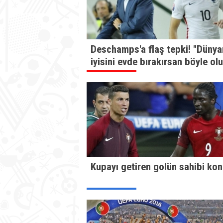
Deschamps'a flaş tepki! "Dünya
iyisini evde bırakırsan böyle olur
Kupayı getiren golün sahibi kon