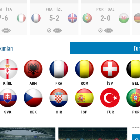
-
-
-
M
İTA
FRA
İZL
POR
GAL
7-6
5-2
2-0
ımları
Tur
K.İRL
ARN
FRA
ROM
İSV
BEL
SVK
ÇEK
HIR
İSP
TÜR
POR