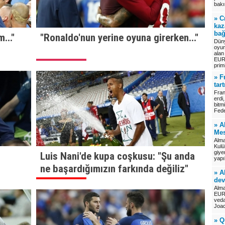
bak
» C
kaz
bağ
..."
"Ronaldo'nun yerine oyuna girerken..."
Düny
oyun
alan
EUR
prim
» F
tar
Fra
erdi
bitm
Fed
» A
Mes
Alma
Kulü
giye
Luis Nani'de kupa coşkusu: "Şu anda
yapı
ne başardığımızın farkında değiliz"
» A
dev
Alma
EURO
veda
Joa
» Q