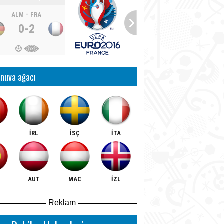
-
ALM
FRA
0-2
nuva ağacı
İRL
İSÇ
İTA
AUT
MAC
İZL
Reklam