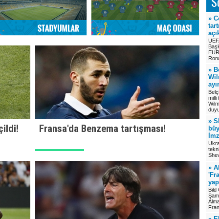
S
» C
tar
açı
UEF
Başk
EUR
Rona
» B
Wil
ayı
Belç
mill
Wilmo
duyu
» S
ildi!
Fransa'da Benzema tartışması!
büy
İmz
Ukra
tekn
Shev
» A
'Fr
yap
Bild
Şamp
Alma
Fran
» E