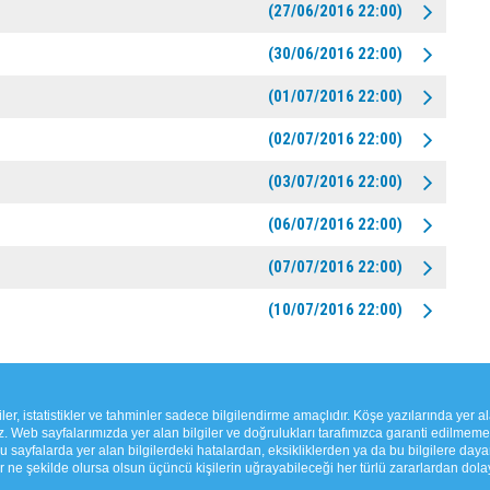
(27/06/2016 22:00)
(30/06/2016 22:00)
(01/07/2016 22:00)
(02/07/2016 22:00)
(03/07/2016 22:00)
(06/07/2016 22:00)
(07/07/2016 22:00)
(10/07/2016 22:00)
er, istatistikler ve tahminler sadece bilgilendirme amaçlıdır. Köşe yazılarında yer ala
 Web sayfalarımızda yer alan bilgiler ve doğrulukları tarafımızca garanti edilmemekt
 sayfalarda yer alan bilgilerdeki hatalardan, eksikliklerden ya da bu bilgilere day
ne şekilde olursa olsun üçüncü kişilerin uğrayabileceği her türlü zararlardan dola