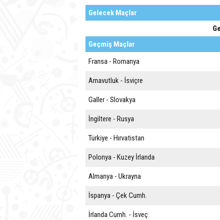
Gelecek Maçlar
Ge
Geçmiş Maçlar
Fransa - Romanya
Arnavutluk - İsviçre
Galler - Slovakya
İngiltere - Rusya
Türkiye - Hırvatistan
Polonya - Kuzey İrlanda
Almanya - Ukrayna
İspanya - Çek Cumh.
İrlanda Cumh. - İsveç