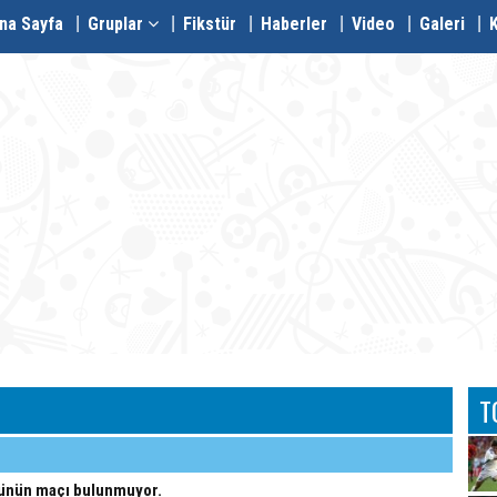
na Sayfa
Gruplar
Fikstür
Haberler
Video
Galeri
T
ünün maçı bulunmuyor.