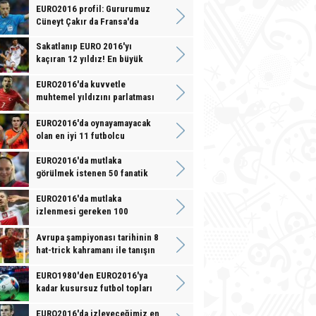
EURO2016 profil: Gururumuz
Cüneyt Çakır da Fransa'da
Sakatlanıp EURO 2016'yı
kaçıran 12 yıldız! En büyük
kabus
EURO2016'da kuvvetle
muhtemel yıldızını parlatması
5 büyük yıldız
EURO2016'da oynayamayacak
olan en iyi 11 futbolcu
EURO2016'da mutlaka
görülmek istenen 50 fanatik
taraftar tipi
EURO2016'da mutlaka
izlenmesi gereken 100
futbolcu
Avrupa şampiyonası tarihinin 8
hat-trick kahramanı ile tanışın
EURO1980'den EURO2016'ya
kadar kusursuz futbol topları
EURO2016'da izleyeceğimiz en