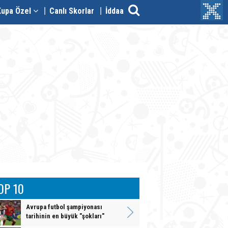
Kupa Özel
Canlı Skorlar
İddaa
OP 10
Avrupa futbol şampiyonası
tarihinin en büyük "şokları"