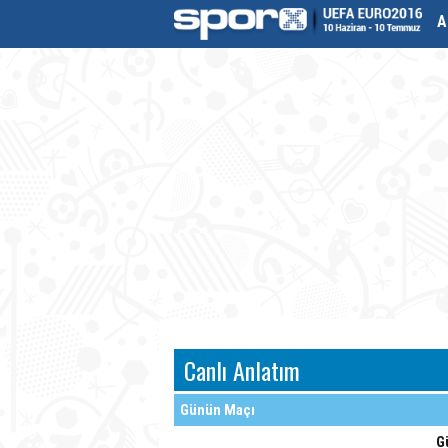
A
Canlı Anlatım
Günün Maçı
G