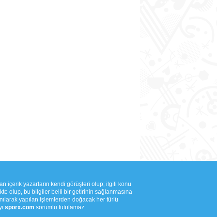
n içerik yazarların kendi görüşleri olup; ilgili konu
e olup, bu bilgiler belli bir getirinin sağlanmasına
anılarak yapılan işlemlerden doğacak her türlü
yı
sporx.com
sorumlu tutulamaz.