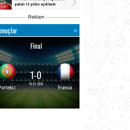
pahalı 13 yıldız açıklandı
Reklam
onuçlar
Final
1-0
10.07.2016
Portekiz
Fransa