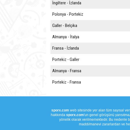
İngiltere - İzlanda
Polonya - Portekiz
Galler - Belçika
Almanya - İtalya
Fransa - İzlanda
Portekiz - Galler
Almanya - Fransa
Portekiz - Fransa
sporx.com
web sitesinde yer alan tüm sayısal veril
hakkında
sporx.com
'un genel görüşünü yansıtmaz.
yönelik olarak verilmemektedir. Bu nedenle bu
maddi/manevi zararlardan ve her 