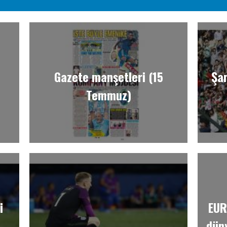
Gazete manşetleri (15
Şam
Temmuz)
i
EUR
dün