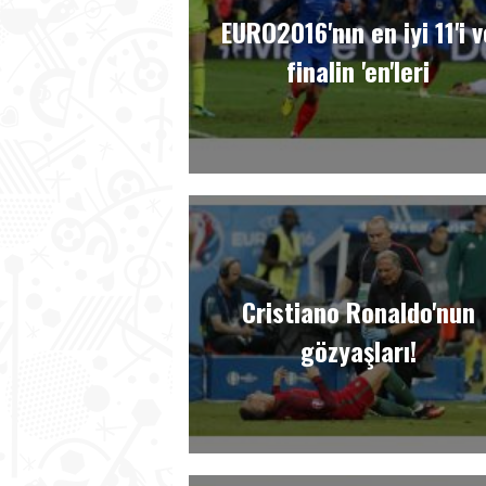
EURO2016'nın en iyi 11'i v
finalin 'en'leri
Cristiano Ronaldo'nun
gözyaşları!