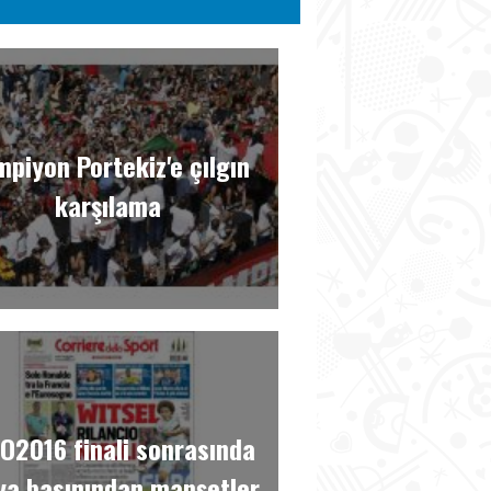
piyon Portekiz'e çılgın
karşılama
O2016 finali sonrasında
ya basınından manşetler