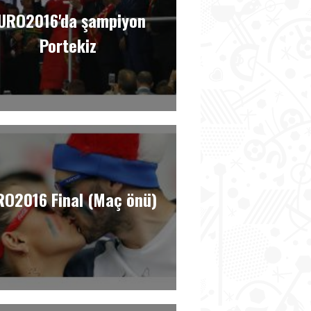
URO2016'da şampiyon
Portekiz
RO2016 Final (Maç önü)