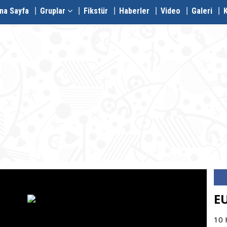
na Sayfa
Gruplar
Fikstür
Haberler
Video
Galeri
EU
10 