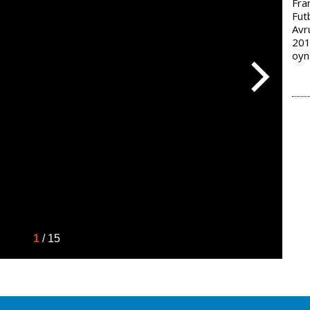
Fran
Fut
Avr
201
oyna
1
/ 15