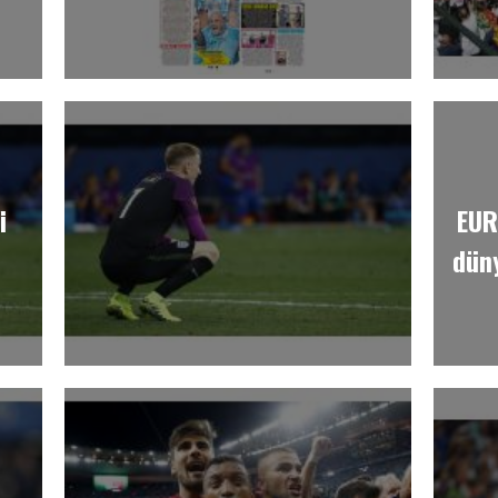
i
EUR
dün