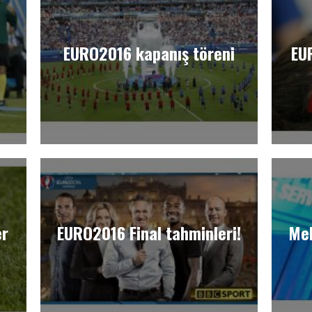
EURO2016 kapanış töreni
EU
er
EURO2016 Final tahminleri!
Meh