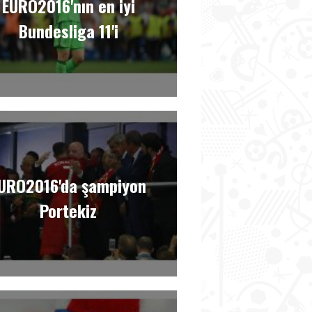
EURO2016'nın en iyi
Bundesliga 11'i
URO2016'da şampiyon
Portekiz