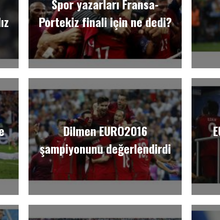
Spor yazarları Fransa-
ız
Portekiz finali için ne dedi?
e
Dilmen EURO2016
E
şampiyonunu değerlendirdi