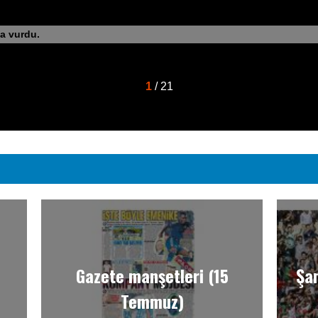
a vurdu.
1
/ 21
Gazete manşetleri (15
Şam
Temmuz)