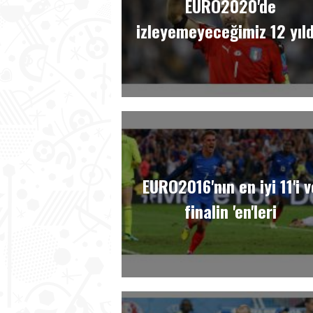
EURO2020'de
izleyemeyeceğimiz 12 yıld
EURO2016'nın en iyi 11'i v
finalin 'en'leri