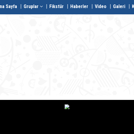
na Sayfa
Gruplar
Fikstür
Haberler
Video
Galeri