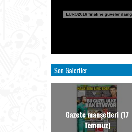
EURO2016 finaline güveler damg
Son Galeriler
Gazete manşetleri (17
Temmuz)