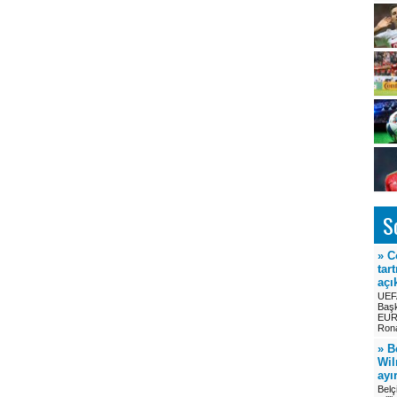
S
» C
tar
açı
UEF
Başk
EUR
Rona
» B
Wil
ayı
Belç