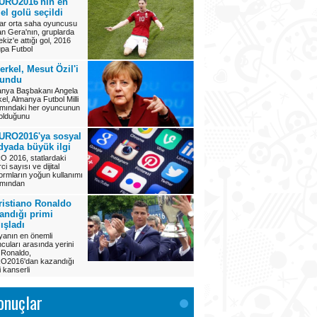
URO2016'nın en
el golü seçildi
r orta saha oyuncusu
an Gera'nın, gruplarda
ekiz'e attığı gol, 2016
pa Futbol
erkel, Mesut Özil'i
vundu
nya Başbakanı Angela
el, Almanya Futbol Milli
mındaki her oyuncunun
 olduğunu
URO2016'ya sosyal
yada büyük ilgi
 2016, statlardaki
ci sayısı ve dijital
formların yoğun kullanımı
ımından
ristiano Ronaldo
andığı primi
ışladı
anın en önemli
cuları arasında yerini
 Ronaldo,
O2016'dan kazandığı
i kanserli
onuçlar