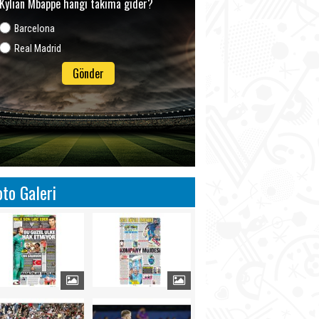
Kylian Mbappe hangi takıma gider?
Barcelona
Real Madrid
Gönder
oto Galeri