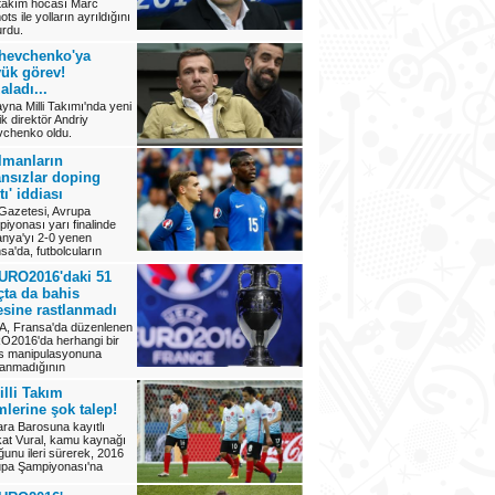
i takım hocası Marc
ts ile yolların ayrıldığını
rdu.
hevchenko'ya
ük görev!
aladı...
yna Milli Takımı'nda yeni
ik direktör Andriy
chenko oldu.
lmanların
ansızlar doping
tı' iddiası
 Gazetesi, Avrupa
iyonası yarı finalinde
nya'yı 2-0 yenen
sa'da, futbolcuların
URO2016'daki 51
ta da bahis
esine rastlanmadı
, Fransa'da düzenlenen
2016'da herhangi bir
s manipulasyonuna
lanmadığının
illi Takım
mlerine şok talep!
ra Barosuna kayıtlı
at Vural, kamu kaynağı
ğunu ileri sürerek, 2016
pa Şampiyonası'na