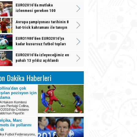
EURO2016'da mutlaka
izlenmesi gereken 100
futbolcu
Avrupa şampiyonası tarihinin 8
hat-trick kahramanı ile tanışın
EURO1980'den EURO2016'ya
kadar kusursuz futbol topları
EURO2016'da izleyeceğimiz en
pahalı 13 yıldız açıklandı
on Dakika Haberleri
ollina'dan çok
tışılan pozisyon için
klama
A Hakem Komitesi
anı Pierluigi Collina,
O2016'da Cristiano
ldo'nun Payet'in
elçika, Marc
mots ile yollarını
rdı
ika Futbol Federasyonu,