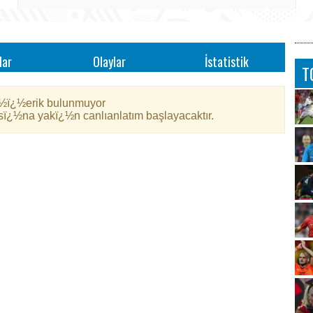
lar
Olaylar
İstatistik
T
½ï¿½erik bulunmuyor
¿½na yakï¿½n canlıanlatım başlayacaktır.