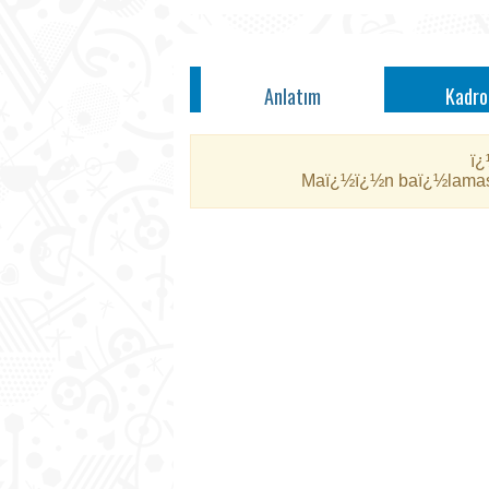
Anlatım
Kadro
ï¿
Maï¿½ï¿½n baï¿½lamasï