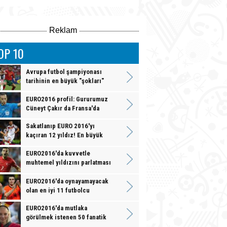
Reklam
OP 10
Avrupa futbol şampiyonası
tarihinin en büyük "şokları"
EURO2016 profil: Gururumuz
Cüneyt Çakır da Fransa'da
Sakatlanıp EURO 2016'yı
kaçıran 12 yıldız! En büyük
kabus
EURO2016'da kuvvetle
muhtemel yıldızını parlatması
5 büyük yıldız
EURO2016'da oynayamayacak
olan en iyi 11 futbolcu
EURO2016'da mutlaka
görülmek istenen 50 fanatik
taraftar tipi