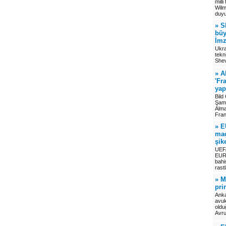
mill
Wilmo
duyu
» S
büy
İmz
Ukra
tekn
Shev
» A
'Fr
yap
Bild
Şamp
Alma
Fran
» E
maç
şik
UEFA
EURO
bahi
rast
» M
pri
Anka
avuk
oldu
Avru