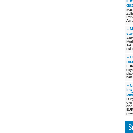
» E
güz
Maca
Zolt
Port
Avru
» M
sa
Alma
Merk
Takı
eşit
» E
med
EURO
seyir
plat
bak
» C
kaz
bağ
Düny
oyun
alan
EUR
prim
S