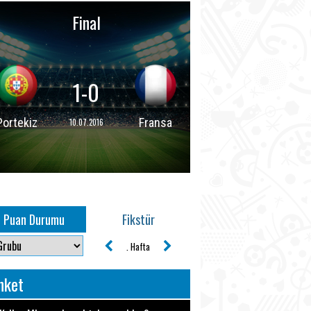
Final
1-0
Portekiz
Fransa
10.07.2016
Puan Durumu
Fikstür
. Hafta
nket