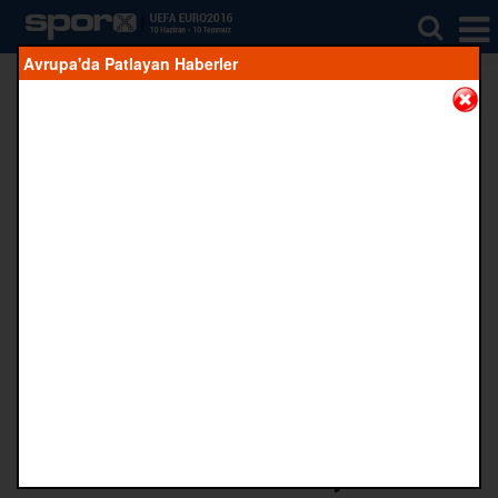
Avrupa'da Patlayan Haberler
Facebook'ta
Twitter'da
Google+'ta
Whatsapp'da
CROPY
Paylaş
Paylaş
Paylaş
Paylaş
Kaynak:
Sporx.com
14 Temmuz 2016 18:37
EURO2016'daki 51 maçta da