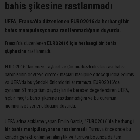
bahis şikesine rastlanmadı
UEFA, Fransa'da düzenlenen EURO2016'da herhangi bir
bahis manipulasyonuna rastlanmadığının duyurdu.
Fransa'da düzenlenen
EURO2016 için herhangi bir bahis
şüphesine
rastlanmadı.
EURO2016'dan önce Tayland ve Çin merkezli uluslararası bahis
baronlarının devreye girerek maçları manipule edeceği iddia edilmiş
ve UEFA'da bu yöndeki önlemlerini arttırmıştı. EURO2016'da
oynanan 51 maçı tüm paydaşları ile beraber değerlendiren UEFA,
hiçbir maçta bahis şikesine rastlanmadığını ve bu durumun
memnuniyet verici olduğunu duyurdu.
UEFA adına açıklama yapan Emilio Garcia, "
EURO2016'da herhangi
bir bahis manipülasyonuna rastlanmadı
. Turnuva öncesinde bu
konuda gerekli önlemleri almıştık ve turnuva boyunca da tüm