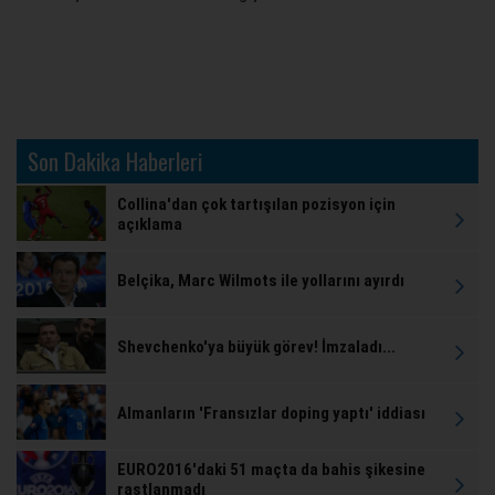
Son Dakika Haberleri
Collina'dan çok tartışılan pozisyon için
açıklama
Belçika, Marc Wilmots ile yollarını ayırdı
Shevchenko'ya büyük görev! İmzaladı...
Almanların 'Fransızlar doping yaptı' iddiası
EURO2016'daki 51 maçta da bahis şikesine
rastlanmadı