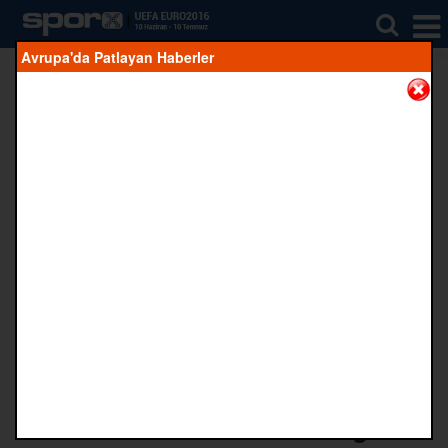
Avrupa'da Patlayan Haberler
Facebook'ta
Twitter'da
Google+'ta
Whatsapp'da
CROPY
Paylaş
Paylaş
Paylaş
Paylaş
Kaynak:
Hürriyet
13 Temmuz 2016 11:06
Cristiano Ronaldo kazandığı