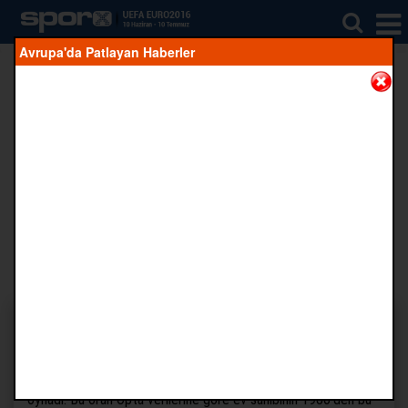
Avrupa'da Patlayan Haberler
Mehmet Demirkol'dan final
analizi
Fanatik Gazetesi yazarlarından Mehmet Demirkol
EURO2016 finali Fransa-Portekiz karşılaşmasını
değerlendirdi
Facebook'ta
Twitter'da
Google+'ta
Whatsapp'da
CROPY
Paylaş
Paylaş
Paylaş
Paylaş
6
1980'den yana en düşük oran
Fransa, Almanya karşısında yüzde 32 topla oynama oranıyla
oynadı. Bu oran Opta verilerine göre ev sahibinin 1980’den bu