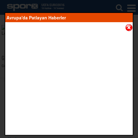
Avrupa'da Patlayan Haberler
Teknik Direktör
E Grubu
Önceki Maç
Geçmiş maç bulunmuyor.
Gelecek Maç
Gelecek maç bulunmuyor.
Takım Bilgisi
Yıldızların Altında