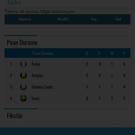
Kadro
Takıma ait oyuncu bilgisi bulunmuyor.
Oyuncu
Mevkii
Yaş
Gol
Puan Durumu
Puan Durumu
G
B
M
P
1
İtalya
2
0
1
6
2
Belçika
2
0
1
6
3
İrlanda Cumh.
1
1
1
4
4
İsveç
0
1
2
1
Fikstür