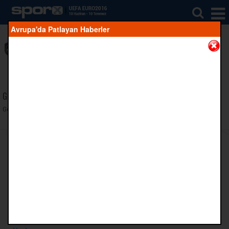
Avrupa'da Patlayan Haberler
Teknik Direktör
F Grubu
Önceki Maç
Geçmiş maç bulunmuyor.
Gelecek Maç
Gelecek maç bulunmuyor.
Takım Bilgisi
Yıldızların Altında