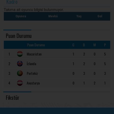
Kadro
Takıma ait oyuncu bilgisi bulunmuyor.
Oyuncu
Mevkii
Yaş
Gol
Puan Durumu
Puan Durumu
G
B
M
P
1
Macaristan
1
2
0
5
2
İzlanda
1
2
0
5
3
Portekiz
0
3
0
3
4
Avusturya
0
1
2
1
Fikstür