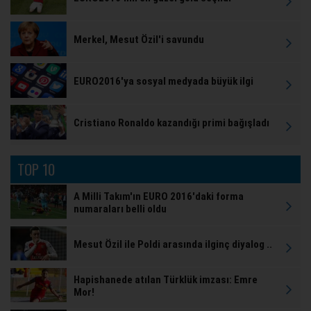
Merkel, Mesut Özil'i savundu
EURO2016'ya sosyal medyada büyük ilgi
Cristiano Ronaldo kazandığı primi bağışladı
TOP 10
A Milli Takım'ın EURO 2016'daki forma
numaraları belli oldu
Mesut Özil ile Poldi arasında ilginç diyalog ..
Hapishanede atılan Türklük imzası: Emre
Mor!