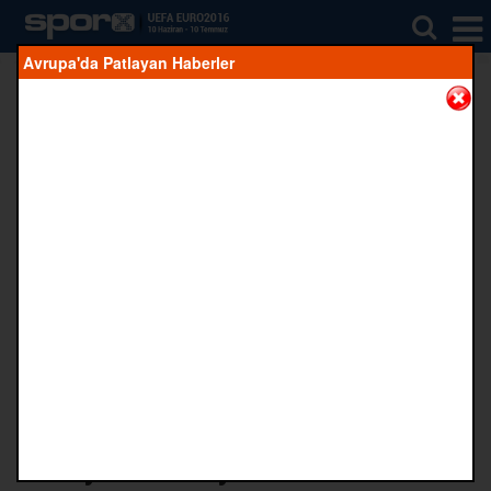
Avrupa'da Patlayan Haberler
Facebook'ta
Twitter'da
Google+'ta
Whatsapp'da
CROPY
Paylaş
Paylaş
Paylaş
Paylaş
Kaynak:
Sporx.com dış haberler
11 Temmuz 2016 05:09
"Dünyanın en iyisini evde