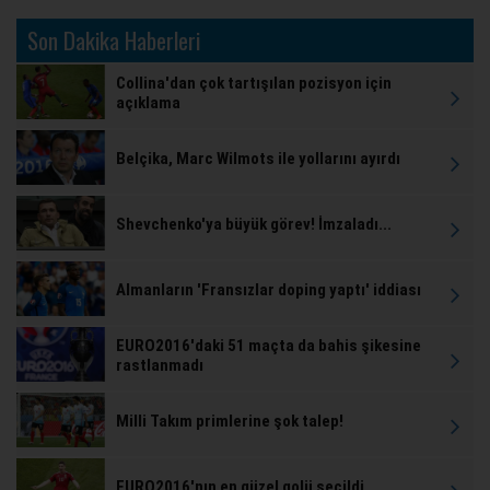
Son Dakika Haberleri
Collina'dan çok tartışılan pozisyon için
açıklama
Belçika, Marc Wilmots ile yollarını ayırdı
Shevchenko'ya büyük görev! İmzaladı...
Almanların 'Fransızlar doping yaptı' iddiası
EURO2016'daki 51 maçta da bahis şikesine
rastlanmadı
Milli Takım primlerine şok talep!
EURO2016'nın en güzel golü seçildi